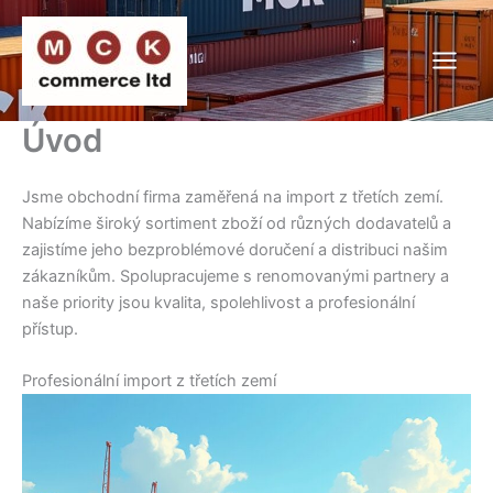
Přeskočit
na
obsah
Úvod
Jsme obchodní firma zaměřená na import z třetích zemí.
Nabízíme široký sortiment zboží od různých dodavatelů a
zajistíme jeho bezproblémové doručení a distribuci našim
zákazníkům. Spolupracujeme s renomovanými partnery a
naše priority jsou kvalita, spolehlivost a profesionální
přístup.
Profesionální import z třetích zemí